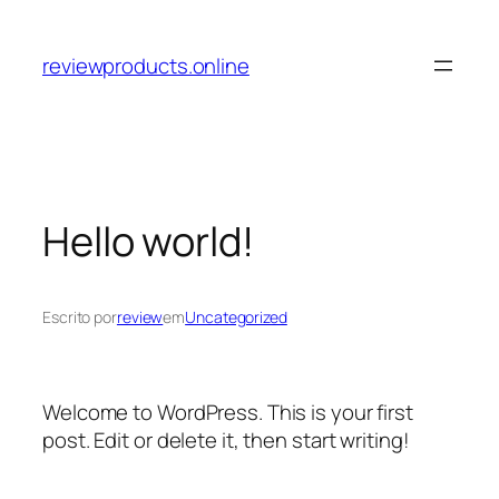
Pular
para
reviewproducts.online
o
conteúdo
Hello world!
Escrito por
review
em
Uncategorized
Welcome to WordPress. This is your first
post. Edit or delete it, then start writing!